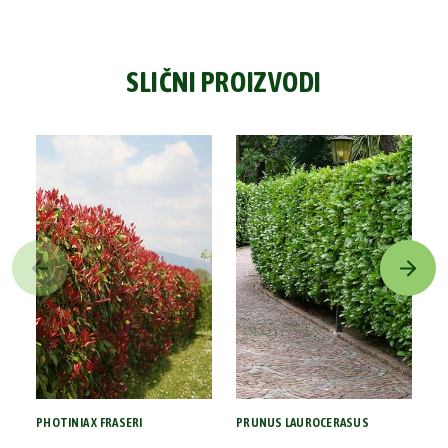
SLIČNI PROIZVODI
PHOTINIA X FRASERI
PRUNUS LAUROCERASUS
P