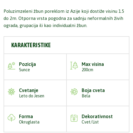
Poluzimzeleni žbun poreklom iz Azije koji dostiže visinu 1.5
do 2m. Otporna vrsta pogodna za sadnju neformalnih živih
ograda, grupacija ili kao individualni žbun.
KARAKTERISTIKE
Pozicija
Max visina
Sunce
200cm
Cvetanje
Boja cveta
Leto do Jesen
Bela
Forma
Dekorativnost
Okruglasta
Cvet/List