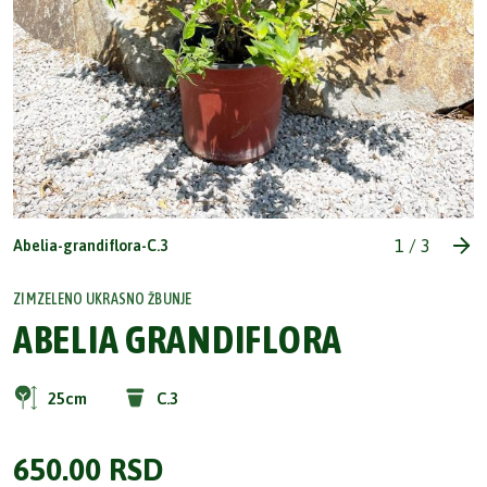
1
/
3
Abelia-grandiflora-C.3
ZIMZELENO UKRASNO ŽBUNJE
ABELIA GRANDIFLORA
25cm
C.3
650.00
RSD