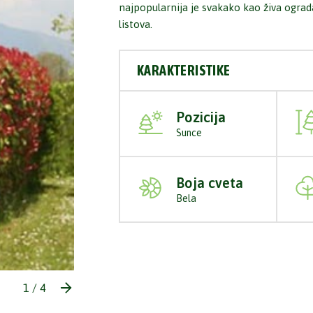
najpopularnija je svakako kao živa ogra
listova.
KARAKTERISTIKE
Pozicija
Sunce
Boja cveta
Bela
1
/
4