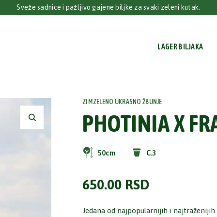
Sveže sadnice i pažljivo gajene biljke za svaki zeleni kutak.
LAGER BILJAKA
ZIMZELENO UKRASNO ŽBUNJE
PHOTINIA X FR
50cm
C.3
650.00
RSD
Jedana od najpopularnijih i najtraženijih