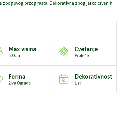
da zbog svog brzog rasta. Dekorativna zbog jarko crvenih
Max visina
Cvetanje
500cm
Proleće
Forma
Dekorativnost
Živa Ograda
List