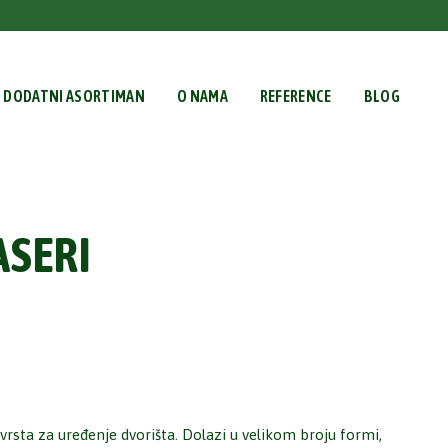
DODATNI ASORTIMAN
O NAMA
REFERENCE
BLOG
ASERI
 vrsta za uređenje dvorišta. Dolazi u velikom broju formi,