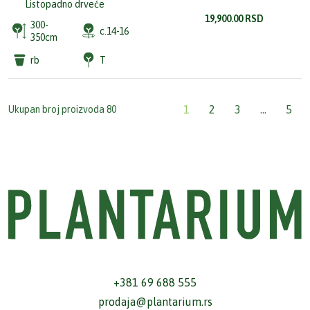
Listopadno drveće
19,900.00
RSD
300-
c.14-16
350cm
rb
T
1
2
3
…
5
Ukupan broj proizvoda 80
+381 69 688 555
prodaja@plantarium.rs