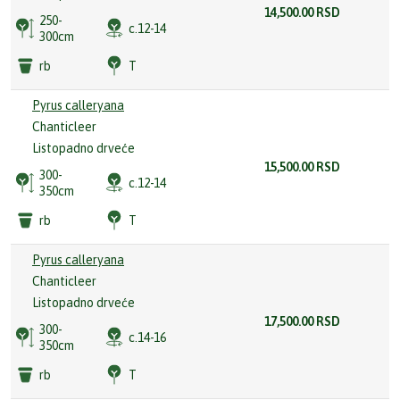
14,500.00
RSD
250-
c.12-14
300cm
rb
T
Pyrus calleryana
Chanticleer
Listopadno drveće
15,500.00
RSD
300-
c.12-14
350cm
rb
T
Pyrus calleryana
Chanticleer
Listopadno drveće
17,500.00
RSD
300-
c.14-16
350cm
rb
T