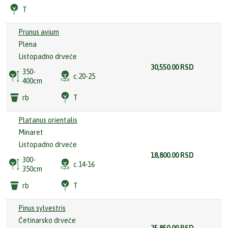
T
Prunus avium
Plena
Listopadno drveće
30,550.00
RSD
350-
c.20-25
400cm
rb
T
Platanus orientalis
Minaret
Listopadno drveće
18,800.00
RSD
300-
c.14-16
350cm
rb
T
Pinus sylvestris
Četinarsko drveće