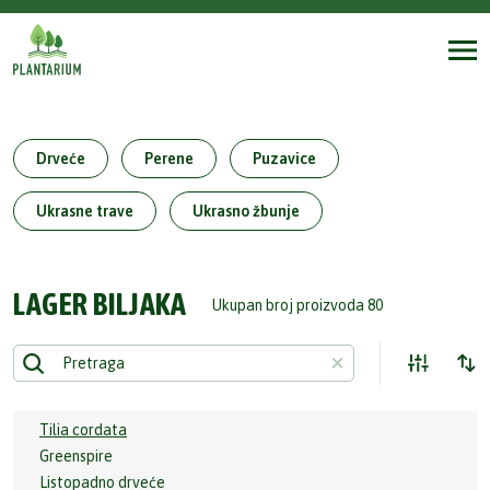
Drveće
Perene
Puzavice
Ukrasne trave
Ukrasno žbunje
LAGER BILJAKA
Ukupan broj proizvoda 80
Tilia cordata
Greenspire
Listopadno drveće