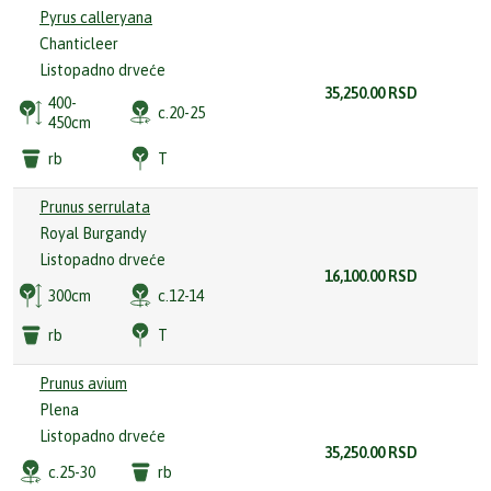
Pyrus calleryana
Chanticleer
Listopadno drveće
35,250.00
RSD
400-
c.20-25
450cm
rb
T
Prunus serrulata
Royal Burgandy
Listopadno drveće
16,100.00
RSD
300cm
c.12-14
rb
T
Prunus avium
Plena
Listopadno drveće
35,250.00
RSD
c.25-30
rb