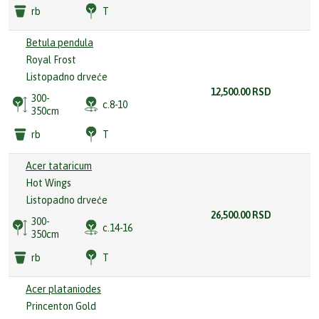
rb
T
Betula pendula
Royal Frost
Listopadno drveće
12,500.00
RSD
300-
c.8-10
350cm
rb
T
Acer tataricum
Hot Wings
Listopadno drveće
26,500.00
RSD
300-
c.14-16
350cm
rb
T
Acer plataniodes
Princenton Gold