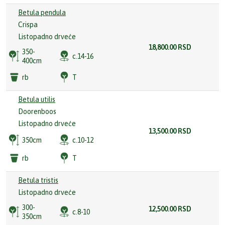
Betula pendula
Crispa
Listopadno drveće
18,800.00
RSD
350-
c.14-16
400cm
rb
T
Betula utilis
Doorenboos
Listopadno drveće
13,500.00
RSD
350cm
c.10-12
rb
T
Betula tristis
Listopadno drveće
300-
12,500.00
RSD
c.8-10
350cm