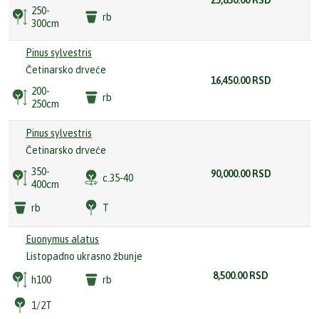
25,850.00
RSD
250-
rb
300cm
Pinus sylvestris
Četinarsko drveće
16,450.00
RSD
200-
rb
250cm
Pinus sylvestris
Četinarsko drveće
350-
90,000.00
RSD
c.35-40
400cm
rb
T
Euonymus alatus
Listopadno ukrasno žbunje
8,500.00
RSD
h100
rb
1/2T