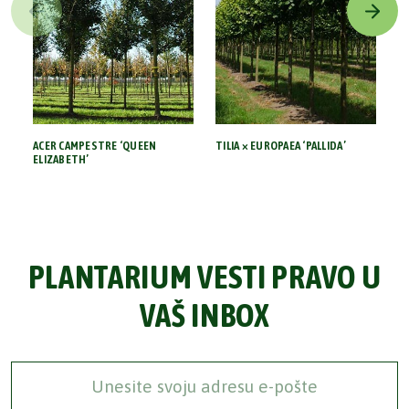
ACER CAMPESTRE ‘QUEEN
TILIA × EUROPAEA ‘PALLIDA’
TI
ELIZABETH’
PLANTARIUM VESTI PRAVO U
VAŠ INBOX