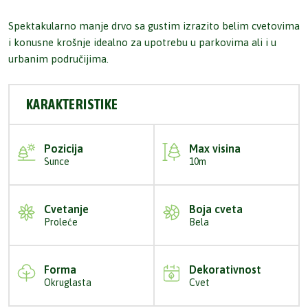
Spektakularno manje drvo sa gustim izrazito belim cvetovima
i konusne krošnje idealno za upotrebu u parkovima ali i u
urbanim područijima.
KARAKTERISTIKE
Pozicija
Max visina
Sunce
10m
Cvetanje
Boja cveta
Proleće
Bela
Forma
Dekorativnost
Okruglasta
Cvet