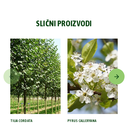
SLIČNI PROIZVODI
TILIA CORDATA
PYRUS CALLERYANA
P