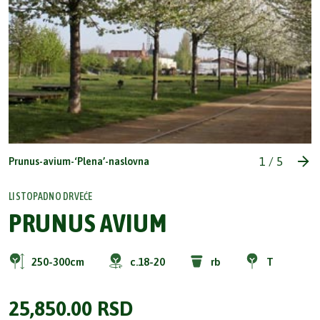
1
/
5
Prunus-avium-‘Plena’-naslovna
LISTOPADNO DRVEĆE
PRUNUS AVIUM
250-300cm
c.18-20
rb
T
25,850.00
RSD