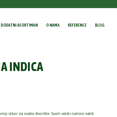
DODATNI ASORTIMAN
O NAMA
REFERENCE
BLOG
A INDICA
niji izbor za svako dvorište. Gusti veliki cvetovi nalik