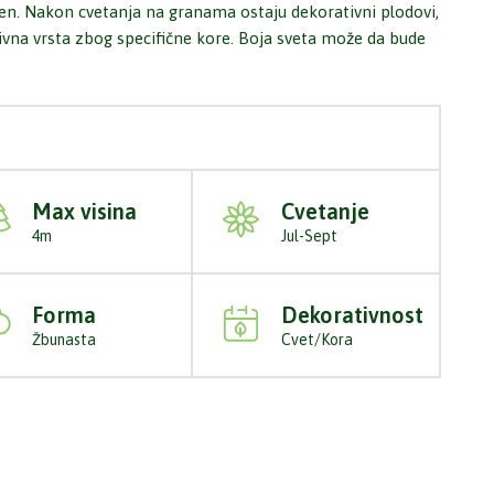
sen. Nakon cvetanja na granama ostaju dekorativni plodovi,
vna vrsta zbog specifične kore. Boja sveta može da bude
Max visina
Cvetanje
4m
Jul-Sept
Forma
Dekorativnost
Žbunasta
Cvet/Kora