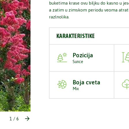
buketima krase ovu biljku do kasno u je
a zatim u zimskom periodu veoma atrati
razlnolika.
KARAKTERISTIKE
Pozicija
Sunce
Boja cveta
Mix
1
/
6