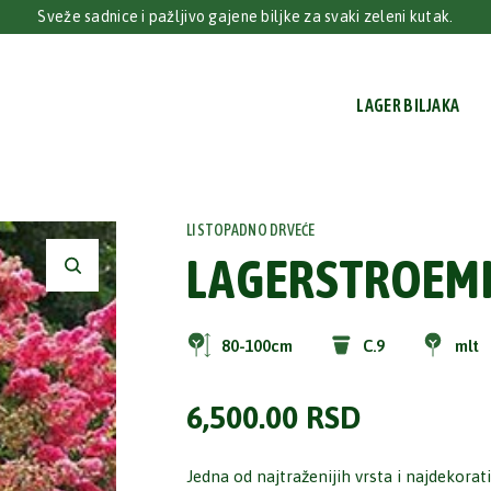
Sveže sadnice i pažljivo gajene biljke za svaki zeleni kutak.
LAGER BILJAKA
LISTOPADNO DRVEĆE
LAGERSTROEMI
80-100cm
C.9
mlt
6,500.00
RSD
Jedna od najtraženijih vrsta i najdekorativ