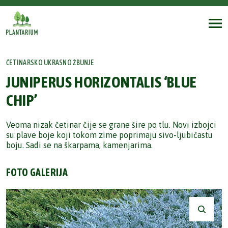
ČETINARSKO UKRASNO ŽBUNJE
JUNIPERUS HORIZONTALIS ‘BLUE
CHIP’
Veoma nizak četinar čije se grane šire po tlu. Novi izbojci
su plave boje koji tokom zime poprimaju sivo-ljubičastu
boju. Sadi se na škarpama, kamenjarima.
FOTO GALERIJA