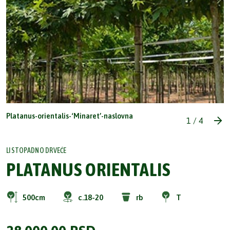
Platanus-orientalis-‘Minaret’-naslovna
1
/
4
LISTOPADNO DRVEĆE
PLATANUS ORIENTALIS
500cm
c.18-20
rb
T