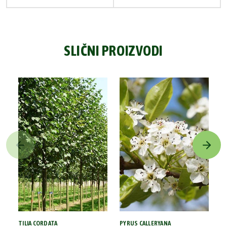
SLIČNI PROIZVODI
TILIA CORDATA
PYRUS CALLERYANA
P