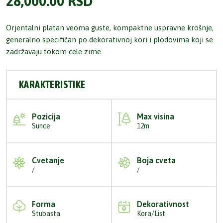
28,000.00
RSD
Orjentalni platan veoma guste, kompaktne uspravne krošnje,
generalno specifičan po dekorativnoj kori i plodovima koji se
zadržavaju tokom cele zime.
KARAKTERISTIKE
Pozicija
Max visina
Sunce
12m
Cvetanje
Boja cveta
/
/
Forma
Dekorativnost
Stubasta
Kora/List