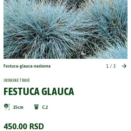
1
/
3
Festuca-glauca-naslovna
UKRASNE TRAVE
FESTUCA GLAUCA
15cm
C.2
450.00
RSD