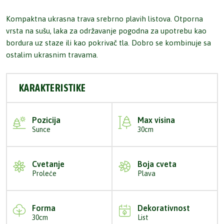
Kompaktna ukrasna trava srebrno plavih listova. Otporna
vrsta na sušu, laka za održavanje pogodna za upotrebu kao
bordura uz staze ili kao pokrivač tla. Dobro se kombinuje sa
ostalim ukrasnim travama.
KARAKTERISTIKE
Pozicija
Max visina
Sunce
30cm
Cvetanje
Boja cveta
Proleće
Plava
Forma
Dekorativnost
30cm
List